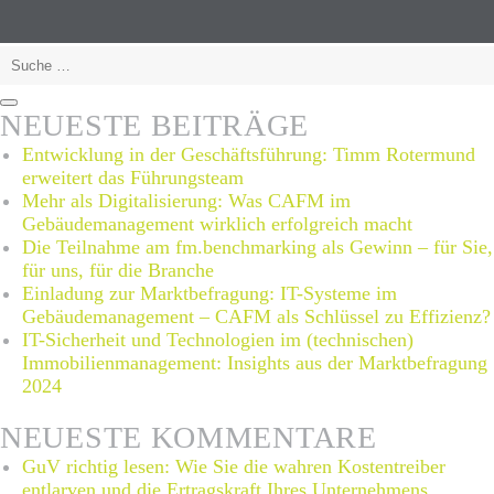
so
sparen
Suche
Sie
nach:
Kosten
Suchen
NEUESTE BEITRÄGE
Entwicklung in der Geschäftsführung: Timm Rotermund
erweitert das Führungsteam
Mehr als Digitalisierung: Was CAFM im
Gebäudemanagement wirklich erfolgreich macht
Die Teilnahme am fm.benchmarking als Gewinn – für Sie,
für uns, für die Branche
Einladung zur Marktbefragung: IT-Systeme im
Gebäudemanagement – CAFM als Schlüssel zu Effizienz?
IT-Sicherheit und Technologien im (technischen)
Immobilienmanagement: Insights aus der Marktbefragung
2024
NEUESTE KOMMENTARE
GuV richtig lesen: Wie Sie die wahren Kostentreiber
entlarven und die Ertragskraft Ihres Unternehmens