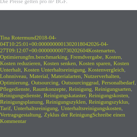
Die Preise gelten pro m² BGF.
Autor
Veröffentlicht
Tina Rotermund
2018-04-
am
04T10:25:01+00:000000000130201804
2026-04-
Kategorien
27T09:12:07+00:000000000730202604
Kostenarten
,
Schlagwörter
Optimierung
fm.benchmarking
,
Fremdvergabe
,
Kosten
,
Kosten reduzieren
,
Kosten senken
,
Kosten sparen
,
Kosten
Unterhalt
,
Kosten Unterhaltsreinigung
,
Kostenvergleich
,
Lohnniveau
,
Material
,
Materialarten
,
Nutzerverhalten
,
Optimierung
,
Outsourcing
,
Outsourcinggrad
,
Personalbedarf
,
Pflegedienste
,
Raumkonzepte
,
Reinigung
,
Reinigungsarten
,
Reinigungsdienste
,
Reinigungskataster
,
Reinigungskosten
,
Reinigungsplanung
,
Reinigungszyklen
,
Reinigungszyklus
,
Tarif
,
Unterhaltsreinigung
,
Unterhaltsreinigungskosten
,
Vertragsgestaltung
,
Zyklus der Reinigung
Schreibe einen
zu
Kommentar
Unterhaltsreinigung
–