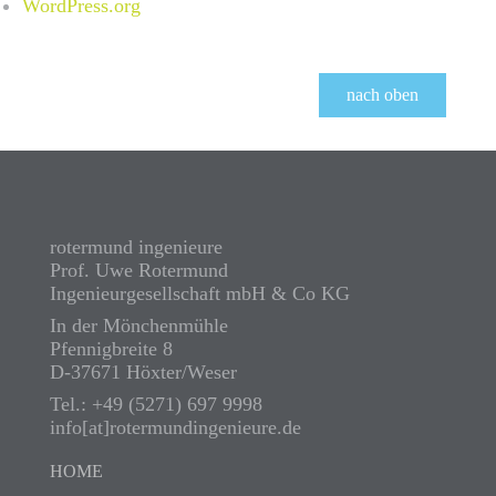
WordPress.org
nach oben
rotermund ingenieure
Prof. Uwe Rotermund
Ingenieurgesellschaft mbH & Co KG
In der Mönchenmühle
Pfennigbreite 8
D-37671 Höxter/Weser
Tel.: +49 (5271) 697 9998
info[at]rotermundingenieure.de
HOME