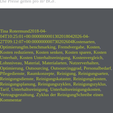
Die Preise gelten pro m² BGF.
Autor
Veröffentlicht
Tina Rotermund
2018-04-
am
04T10:25:01+00:000000000130201804
2026-04-
Kategorien
27T09:12:07+00:000000000730202604
Kostenarten
,
Schlagwörter
Optimierung
fm.benchmarking
,
Fremdvergabe
,
Kosten
,
Kosten reduzieren
,
Kosten senken
,
Kosten sparen
,
Kosten
Unterhalt
,
Kosten Unterhaltsreinigung
,
Kostenvergleich
,
Lohnniveau
,
Material
,
Materialarten
,
Nutzerverhalten
,
Optimierung
,
Outsourcing
,
Outsourcinggrad
,
Personalbedarf
,
Pflegedienste
,
Raumkonzepte
,
Reinigung
,
Reinigungsarten
,
Reinigungsdienste
,
Reinigungskataster
,
Reinigungskosten
,
Reinigungsplanung
,
Reinigungszyklen
,
Reinigungszyklus
,
Tarif
,
Unterhaltsreinigung
,
Unterhaltsreinigungskosten
,
Vertragsgestaltung
,
Zyklus der Reinigung
Schreibe einen
zu
Kommentar
Unterhaltsreinigung
–