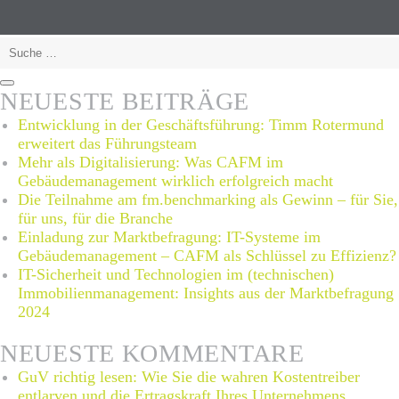
so
sparen
Suche
Sie
nach:
Kosten
Suchen
NEUESTE BEITRÄGE
Entwicklung in der Geschäftsführung: Timm Rotermund
erweitert das Führungsteam
Mehr als Digitalisierung: Was CAFM im
Gebäudemanagement wirklich erfolgreich macht
Die Teilnahme am fm.benchmarking als Gewinn – für Sie,
für uns, für die Branche
Einladung zur Marktbefragung: IT-Systeme im
Gebäudemanagement – CAFM als Schlüssel zu Effizienz?
IT-Sicherheit und Technologien im (technischen)
Immobilienmanagement: Insights aus der Marktbefragung
2024
NEUESTE KOMMENTARE
GuV richtig lesen: Wie Sie die wahren Kostentreiber
entlarven und die Ertragskraft Ihres Unternehmens