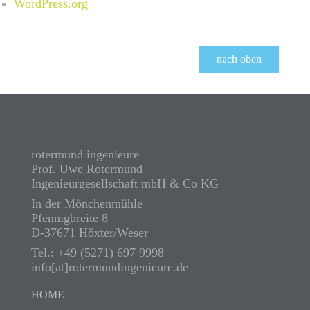
WordPress.org
nach oben
rotermund ingenieure
Prof. Uwe Rotermund
Ingenieurgesellschaft mbH & Co KG
In der Mönchenmühle
Pfennigbreite 8
D-37671 Höxter/Weser
Tel.: +49 (5271) 697 9998
info[at]rotermundingenieure.de
HOME