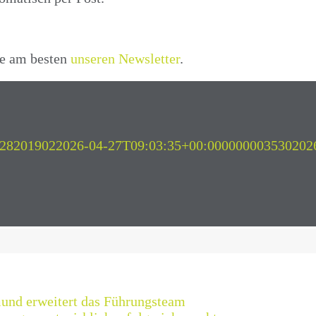
ie am besten
unseren Newsletter
.
628201902
2026-04-27T09:03:35+00:000000003530202
und erweitert das Führungsteam