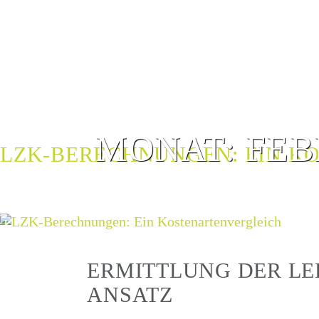
MONAT:
FEB
LZK-BERECHNUNGEN: EIN K
G
G
ERMITTLUNG DER L
ANSATZ