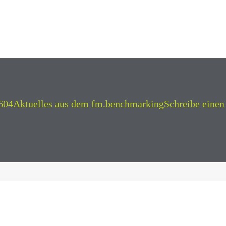
Kategorien
604
Aktuelles aus dem fm.benchmarking
Schreibe einen