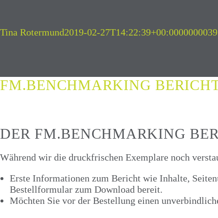
Autor
Veröffentlicht
Tina Rotermund
2019-02-27T14:22:39+00:000000003
am
FM.BENCHMARKING BERICHT 
DER FM.BENCHMARKING BERI
Während wir die druckfrischen Exemplare noch verstau
Erste Informationen zum Bericht wie Inhalte, Seite
Bestellformular zum Download bereit.
Möchten Sie vor der Bestellung einen unverbindlic