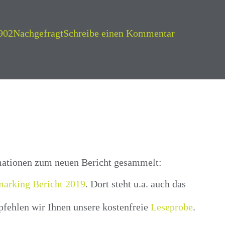
Kategorien
zu
902
Nachgefragt
Schreibe einen Kommentar
LZK-
Berechnung
Ein
Kostenarten
rmationen zum neuen Bericht gesammelt:
arking Bericht 2019
. Dort steht u.a. auch das
fehlen wir Ihnen unsere kostenfreie
Leseprobe
.