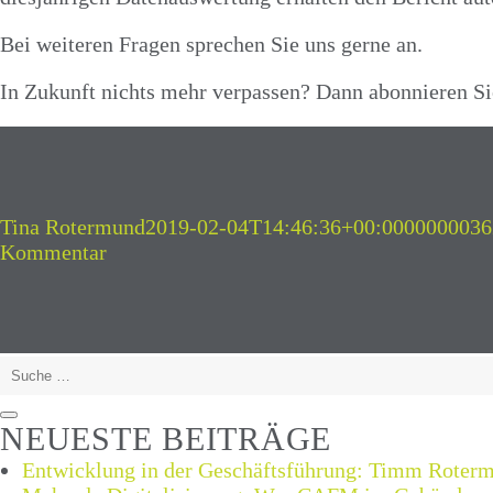
Bei weiteren Fragen sprechen Sie uns gerne an.
In Zukunft nichts mehr verpassen? Dann abonnieren S
Autor
Veröffentlicht
Tina Rotermund
2019-02-04T14:46:36+00:000000003
zu
am
Kommentar
fm.benchmarking
Bericht
2019
ist
Suche
erschienen
nach:
Suchen
NEUESTE BEITRÄGE
Entwicklung in der Geschäftsführung: Timm Roterm