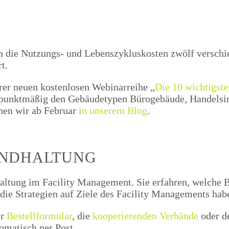
k in die Nutzungs- und Lebenszykluskosten zwölf versc
t.
erer neuen kostenlosen Webinarreihe „
Die 10 wichtigst
punktmäßig den Gebäudetypen Bürogebäude, Handelsim
chen wir ab Februar
in unserem Blog
.
ANDHALTUNG
haltung im Facility Management. Sie erfahren, welche
 die Strategien auf Ziele des Facility Managements hab
er
Bestellformular
, die
kooperierenden Verbände
oder d
omatisch per Post.