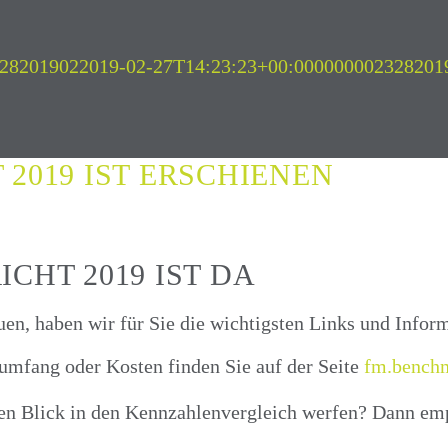
928201902
2019-02-27T14:23:23+00:000000002328201
2019 IST ERSCHIENEN
CHT 2019 IST DA
en, haben wir für Sie die wichtigsten Links und Info
numfang oder Kosten finden Sie auf der Seite
fm.benchm
hen Blick in den Kennzahlenvergleich werfen? Dann emp