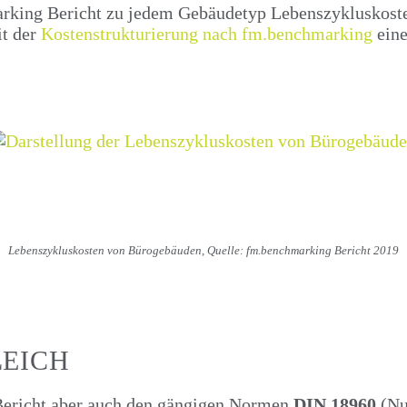
rking Bericht zu jedem Gebäudetyp Lebenszykluskoste
it der
Kostenstrukturierung nach fm.benchmarking
eine
Lebenszykluskosten von Bürogebäuden, Quelle: fm.benchmarking Bericht 2019
EICH
Bericht aber auch den gängigen Normen
DIN 18960
(Nu