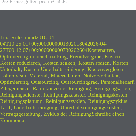
Die Preise gelten pro m² BGF.
Autor
Veröffentlicht
Tina Rotermund
2018-04-
am
04T10:25:01+00:000000000130201804
2026-04-
Kategorien
27T09:12:07+00:000000000730202604
Kostenarten
,
Schlagwörter
Optimierung
fm.benchmarking
,
Fremdvergabe
,
Kosten
,
Kosten reduzieren
,
Kosten senken
,
Kosten sparen
,
Kosten
Unterhalt
,
Kosten Unterhaltsreinigung
,
Kostenvergleich
,
Lohnniveau
,
Material
,
Materialarten
,
Nutzerverhalten
,
Optimierung
,
Outsourcing
,
Outsourcinggrad
,
Personalbedarf
,
Pflegedienste
,
Raumkonzepte
,
Reinigung
,
Reinigungsarten
,
Reinigungsdienste
,
Reinigungskataster
,
Reinigungskosten
,
Reinigungsplanung
,
Reinigungszyklen
,
Reinigungszyklus
,
Tarif
,
Unterhaltsreinigung
,
Unterhaltsreinigungskosten
,
Vertragsgestaltung
,
Zyklus der Reinigung
Schreibe einen
zu
Kommentar
Unterhaltsreinigung
–