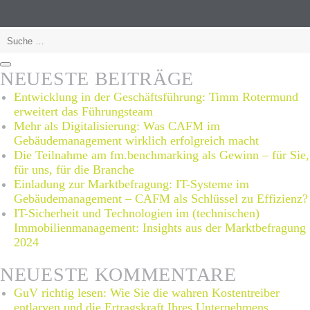
so
sparen
Suche
Sie
nach:
Kosten
Suchen
NEUESTE BEITRÄGE
Entwicklung in der Geschäftsführung: Timm Rotermund
erweitert das Führungsteam
Mehr als Digitalisierung: Was CAFM im
Gebäudemanagement wirklich erfolgreich macht
Die Teilnahme am fm.benchmarking als Gewinn – für Sie,
für uns, für die Branche
Einladung zur Marktbefragung: IT-Systeme im
Gebäudemanagement – CAFM als Schlüssel zu Effizienz?
IT-Sicherheit und Technologien im (technischen)
Immobilienmanagement: Insights aus der Marktbefragung
2024
NEUESTE KOMMENTARE
GuV richtig lesen: Wie Sie die wahren Kostentreiber
entlarven und die Ertragskraft Ihres Unternehmens