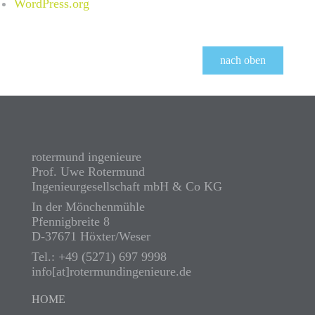
WordPress.org
nach oben
rotermund ingenieure
Prof. Uwe Rotermund
Ingenieurgesellschaft mbH & Co KG
In der Mönchenmühle
Pfennigbreite 8
D-37671 Höxter/Weser
Tel.: +49 (5271) 697 9998
info[at]rotermundingenieure.de
HOME