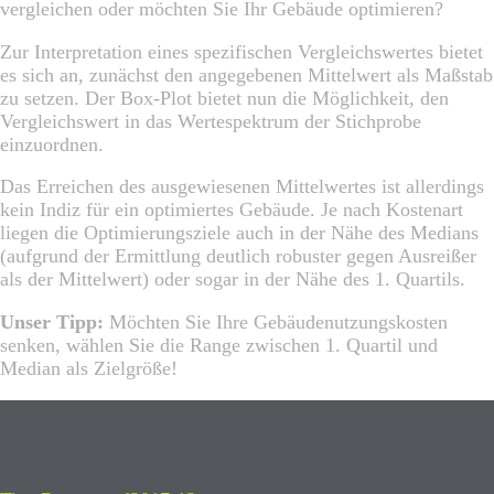
vergleichen oder möchten Sie Ihr Gebäude optimieren?
Zur Interpretation eines spezifischen Vergleichswertes bietet
es sich an, zunächst den angegebenen Mittelwert als Maßstab
zu setzen. Der Box-Plot bietet nun die Möglichkeit, den
Vergleichswert in das Wertespektrum der Stichprobe
einzuordnen.
Das Erreichen des ausgewiesenen Mittelwertes ist allerdings
kein Indiz für ein optimiertes Gebäude. Je nach Kostenart
liegen die Optimierungsziele auch in der Nähe des Medians
(aufgrund der Ermittlung deutlich robuster gegen Ausreißer
als der Mittelwert) oder sogar in der Nähe des 1. Quartils.
Unser Tipp:
Möchten Sie Ihre Gebäudenutzungskosten
senken, wählen Sie die Range zwischen 1. Quartil und
Median als Zielgröße!