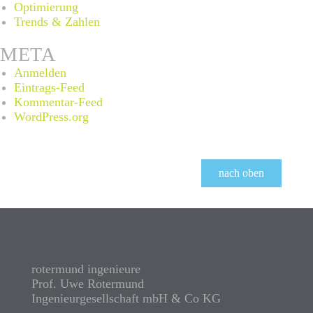
Optimierung
Trends & Zahlen
META
Anmelden
Eintrags-Feed
Kommentar-Feed
WordPress.org
nach oben
rotermund ingenieure
Prof. Uwe Rotermund
Ingenieurgesellschaft mbH & Co KG