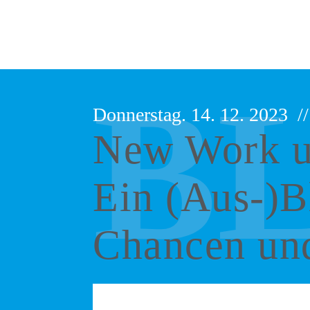
B
Donnerstag. 14. 12. 2023
//
New Work u
G
Ein (Aus-)Bl
G
Chancen un