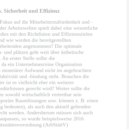
. Sicherheit und Effizienz
okus auf die Mitarbeiterzufriedenheit und -
der Arbeitswelten spielt dabei eine wesentliche
 dies mit den Richtlinien und Effizienzzielen
d wie werden die bereitgestellten
tarbeitenden angenommen? Die optimale
 und plätzen geht weit über ästhetische
An erster Stelle sollte die
, da ein Unternehmen/eine Organisation
ass monetärer Aufwand nicht im angebrachten
duktivität und -bindung steht. Brauchen die
r ist es vielleicht eher ein weiterer
dürfnissen gerecht wird? Weiter sollte die
e sowohl wirtschaftlich vertretbar sein
mporäre Raumlösungen usw. können z. B. einen
 bedeuten), als auch den aktuell geltenden
recht werden. Andersherum müssen sich auch
 anpassen, so wurde beispielsweise 2016
eitsstättenverordnung (ArbStättV)