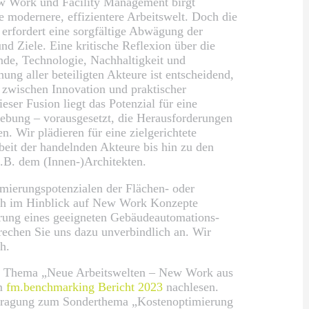
 Work und Facility Management birgt
 modernere, effizientere Arbeitswelt. Doch die
 erfordert eine sorgfältige Abwägung der
nd Ziele. Eine kritische Reflexion über die
de, Technologie, Nachhaltigkeit und
ung aller beteiligten Akteure ist entscheidend,
wischen Innovation und praktischer
eser Fusion liegt das Potenzial für eine
ebung – vorausgesetzt, die Herausforderungen
. Wir plädieren für eine zielgerichtete
beit der handelnden Akteure bis hin zu den
.B. dem (Innen-)Architekten.
imierungspotenzialen der Flächen- oder
uch im Hinblick auf New Work Konzepte
rung eines geeigneten Gebäudeautomations-
chen Sie uns dazu unverbindlich an. Wir
h.
 Thema „Neue Arbeitswelten – New Work aus
im
fm.benchmarking Bericht 2023
nachlesen.
fragung zum Sonderthema „Kostenoptimierung