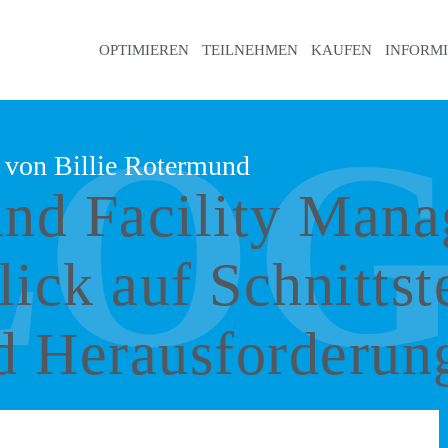
OPTIMIEREN
TEILNEHMEN
KAUFEN
INFORM
LO
 von Billie Rotermund
nd Facility Man
ick auf Schnittst
d Herausforderun