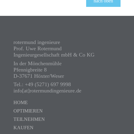
nach oben
rotermund ingenieure
Prof. Uwe Rotermund
Ingenieurgesellschaft mbH & Co KG
In der Mönchenmühle
Pfennigbreite 8
D-37671 Höxter/Weser
Tel.: +49 (5271) 697 9998
info[at]rotermundingenieure.de
HOME
OPTIMIEREN
TEILNEHMEN
KAUFEN