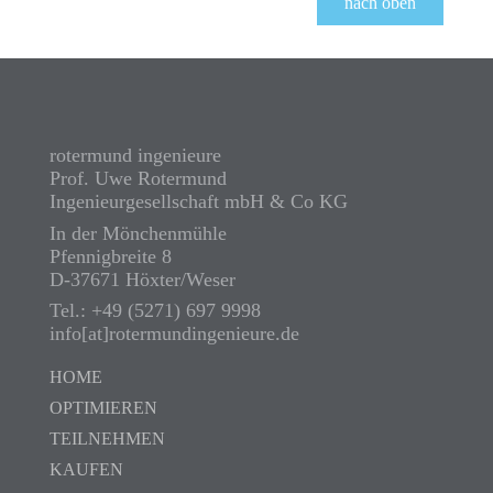
nach oben
rotermund ingenieure
Prof. Uwe Rotermund
Ingenieurgesellschaft mbH & Co KG
In der Mönchenmühle
Pfennigbreite 8
D-37671 Höxter/Weser
Tel.: +49 (5271) 697 9998
info[at]rotermundingenieure.de
HOME
OPTIMIEREN
TEILNEHMEN
KAUFEN