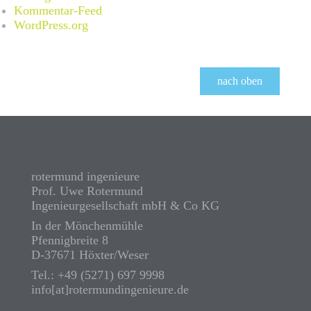
Kommentar-Feed
WordPress.org
nach oben
rotermund ingenieure
Prof. Uwe Rotermund
Ingenieurgesellschaft mbH & Co KG
In der Mönchenmühle
Pfennigbreite 8
D-37671 Höxter/Weser
Tel.: +49 (5271) 697 9998
info[at]rotermundingenieure.de