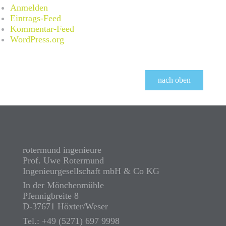
Anmelden
Eintrags-Feed
Kommentar-Feed
WordPress.org
nach oben
rotermund ingenieure
Prof. Uwe Rotermund
Ingenieurgesellschaft mbH & Co KG
In der Mönchenmühle
Pfennigbreite 8
D-37671 Höxter/Weser
Tel.: +49 (5271) 697 9998