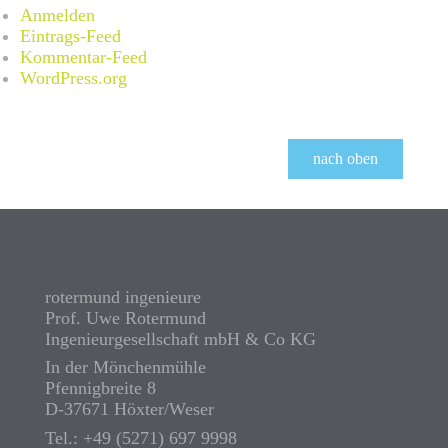
Anmelden
Eintrags-Feed
Kommentar-Feed
WordPress.org
nach oben
rotermund ingenieure
Prof. Uwe Rotermund
Ingenieurgesellschaft mbH & Co KG
In der Mönchenmühle
Pfennigbreite 8
D-37671 Höxter/Weser
Tel.: +49 (5271) 697 9998