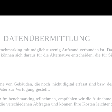
R DATENÜBERMITTLUNG
benchmarking mit möglichst wenig Aufwand verbunden ist. Dah
önnen sich daraus für die Alternative entscheiden, die für Si
 von Gebäuden, die noch nicht digital erfasst sind bzw. des
tei zur Verfügung gestellt.
am fm.benchmarking teilnehmen, empfehlen wir die Aufnahme 
 die verschiedenen Abfragen und können Ihre Kosten leichter