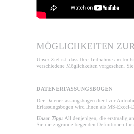
MÖGLICHKEITEN ZU
Unser Ziel ist, dass Ihre Teilnahme am fm.
verschiedene Möglichkeiten vorgesehen. Sie k
DATENERFASSUNGSBOGEN
Der Datenerfassungsbogen dient zur Aufnahme
Erfassungsbogen wird Ihnen als MS-Excel-Da
Unser Tipp:
All denjenigen, die erstmalig 
Sie die zugrunde liegenden Definitionen für