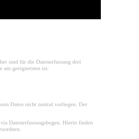
er sind für die Datenerfassung drei
e am geeignetsten ist:
sen Daten nicht zentral vorliegen. Der
via Datenerfassungsbogen. Hierin finden
 zuordnen.