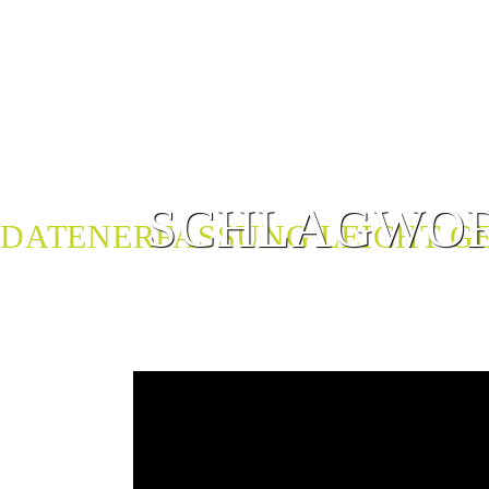
SCHLAGWO
DATENERFASSUNG LEICHT G
G
G