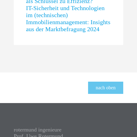
als Schlüssel zu Effizienz?
IT-Sicherheit und Technologien
im (technischen)
Immobilienmanagement: Insights
aus der Marktbefragung 2024
nach oben
rotermund ingenieure
Prof. Uwe Rotermund