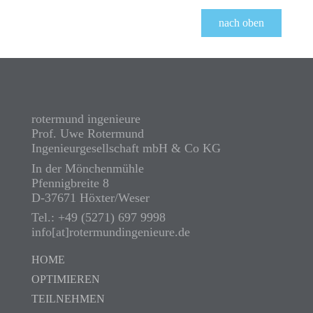
nach oben
rotermund ingenieure
Prof. Uwe Rotermund
Ingenieurgesellschaft mbH & Co KG
In der Mönchenmühle
Pfennigbreite 8
D-37671 Höxter/Weser
Tel.: +49 (5271) 697 9998
info[at]rotermundingenieure.de
HOME
OPTIMIEREN
TEILNEHMEN